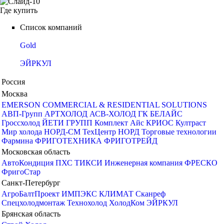
Где купить
Список компаний
Gold
ЭЙРКУЛ
Россия
Москва
EMERSON COMMERCIAL & RESIDENTIAL SOLUTIONS
АВП-Групп
АРТХОЛОД
АСВ-ХОЛОД ГК
БЕЛАЙС
Гроссхолод
ЙЕТИ ГРУПП
Комплект Айс
КРИОС
Култраст
Мир холода
НОРД-СМ
ТехЦентр НОРД
Торговые технологии
Фармина
ФРИГОТЕХНИКА
ФРИГОТРЕЙД
Московская область
АвтоКондиция
ПХС
ТИКСИ Инженерная компания
ФРЕСКО
ФригоСтар
Санкт-Петербург
АгроБалтПроект
ИМПЭКС КЛИМАТ
Сканреф
Спецхолодмонтаж
Технохолод
ХолодКом
ЭЙРКУЛ
Брянская область