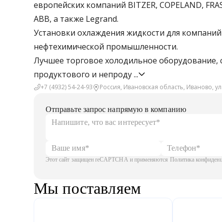
европейских компаний BITZER, COPELAND, FRAS
ABB, а также Legrand.
Установки охлаждения жидкости для компани
нефтехимической промышленности.
Лучшее торговое холодильное оборудование,
продуктового и непроду
...
+7 (4932) 54-24-93
Россия, Ивановская область, Иваново, ул
Отправьте запрос напрямую в компанию
Этот сайт защищен reCAPTCHA и применяются Политика конфиденци
Мы поставляем