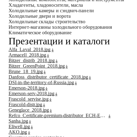
Хладагенты, хладоносители, масла
Холодильные камеры и сэндвич-панели
Холодильные двери и ворота
Холодильные склады строительство
Интернет-магазины холодильного оборудования
Климатическое оборудование
Презентации и каталоги
Alfa_Laval_2018.jpg
Armacell_2018.jpg
Bitzer_distrib_2018.jpg
Bitzer_GreenPoint_2018.jpg
Brune_18_19.jpg
Danfoss_distributor_certificate_2018.jpg
DSI-in-the-territory-of-Russia.jpg
Emerson-2018.jpg
Emerson-serv-2018.jpg
Frascold_servise.jpg
Frascold-distr.jpg
Geneglace_2018.jpg
Refco_Certificate-premium-distributor_ECH-EUROCOM_...
Sanha.jpg
Eliwell.jpg
AKO.jpg