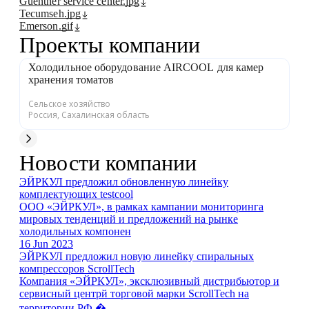
Guentner service center.jpg
Tecumseh.jpg
Emerson.gif
Проекты компании
Холодильное оборудование AIRCOOL для камер
В
хранения томатов
м
Сельское хозяйство
Тя
Россия, Сахалинская область
Ро
Новости компании
ЭЙРКУЛ предложил обновленную линейку
комплектующих testcool
ООО «ЭЙРКУЛ», в рамках кампании мониторинга
мировых тенденций и предложений на рынке
холодильных компонен
16 Jun 2023
ЭЙРКУЛ предложил новую линейку спиральных
компрессоров ScrollTech
Компания «ЭЙРКУЛ», эксклюзивный дистрибьютор и
сервисный центрй торговой марки ScrollTech на
территории РФ �