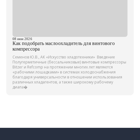
08 июн 2026
Как подобрать маслоохладитель для винтового
компрессора
Семенов Ю.В., АК «Искусство хладотехники» Введение
Полугерметичные (бессальниковые) винтовые компрессоры
Bitzer и Refcomp на протяжении многих лет являются
«рабочими лошадками» в системах холодоснабжения
благодаря универсальности в отношении использования
различных хладагентов, а также широкому рабочему
диапа�