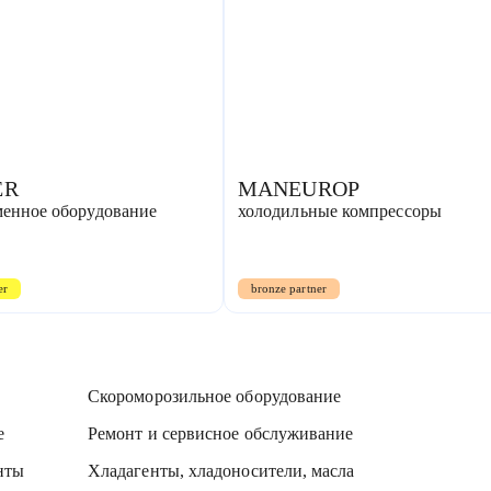
ER
MANEUROP
менное оборудование
холодильные компрессоры
er
bronze partner
Скороморозильное оборудование
е
Ремонт и сервисное обслуживание
нты
Хладагенты, хладоносители, масла