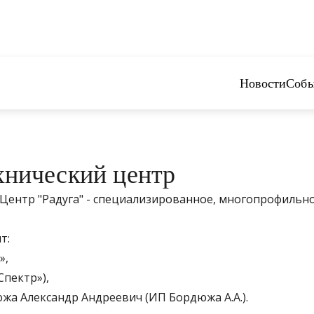
Новости
Собы
хнический центр
Центр "Радуга" - специализированное, многопрофильн
т:
»,
Спектр»),
а Александр Андреевич (ИП Бордюжа А.А.).