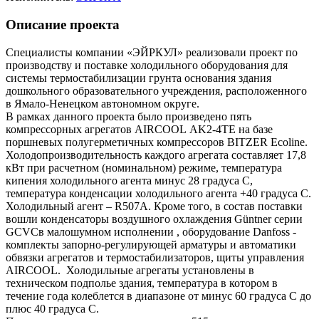
Описание проекта
Специалисты компании «ЭЙРКУЛ» реализовали проект по
производству и поставке холодильного оборудования для
системы термостабилизации грунта основания здания
дошкольного образовательного учреждения, расположенного
в Ямало-Ненецком автономном округе.
В рамках данного проекта было произведено пять
компрессорных агрегатов AIRCOOL AK2-4TE на базе
поршневых полугерметичных компрессоров BITZER Ecoline.
Холодопроизводительность каждого агрегата составляет 17,8
кВт при расчетном (номинальном) режиме, температура
кипения холодильного агента минус 28 градуса С,
температура конденсации холодильного агента +40 градуса С.
Холодильный агент – R507A. Кроме того, в состав поставки
вошли конденсаторы воздушного охлаждения Güntner серии
GCVCв малошумном исполнении , оборудование Danfoss -
комплекты запорно-регулирующей арматуры и автоматики
обвязки агрегатов и термостабилизаторов, щиты управления
AIRCOOL. Холодильные агрегаты установлены в
техническом подполье здания, температура в котором в
течение года колеблется в диапазоне от минус 60 градуса С до
плюс 40 градуса С.