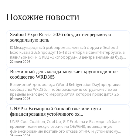
Похожие новости
Seafood Expo Russia 2026 обсудит непрерывную
холодильную цепь
IX Международный рыбопромышленный форум и Seafood
Expo Russia 2026 пройдут 16–18 сентября в Санкт-Петербурге, в
павильонах F и G КВЦ «Экспофорум». В центре внимания будут
устойчивые цепочки пос...
22 июля 2026
Всемирный день холода запускает круглогодичное
сообщество WRD365
Всемирный день холода (World Refrigeration Day) представил
сообщество WRD365, чтобы расширить сотрудничество за
пределы ежегодного мероприятия, которое проводится 26
июня. Инициатива объединяет...
09 июля 2026
UNEP и Всемирный банк обозначили пути
финансирования устойчивого ох...
UNEP Cool Coalition, Cool Up, GIZ Proklima и Всемирный банк
провели техническую сессию на OEWG48, посвященную
финансированию поэтапного отказа от HFC и устойчивому
28 июля 2026