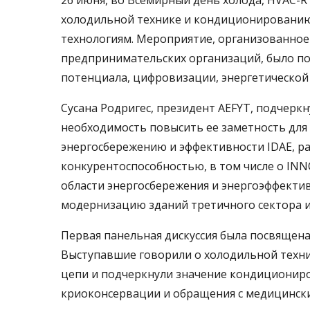
26 июня, во Всемирный день холода, HVAC-
холодильной технике и кондиционированию
технологиям. Мероприятие, организованное
предпринимательских организаций, было по
потенциала, цифровизации, энергетической
Сусана Родригес, президент AEFYT, подчерк
необходимость повысить ее заметность для
энергосбережению и эффективности IDAE, рас
конкурентоспособностью, в том числе о IN
области энергосбережения и энергоэффекти
модернизацию зданий третичного сектора и
Первая панельная дискуссия была посвящена
Выступавшие говорили о холодильной техни
цепи и подчеркнули значение кондициониро
криоконсервации и обращения с медицински