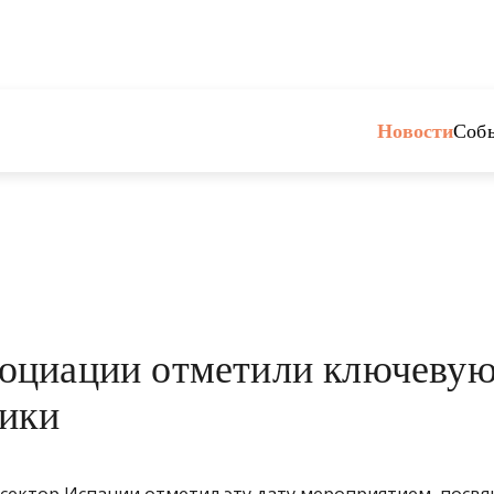
Новости
Соб
оциации отметили ключеву
ники