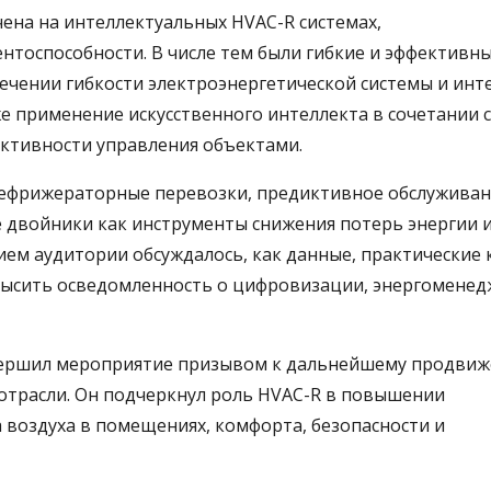
чена на интеллектуальных HVAC-R системах,
нтоспособности. В числе тем были гибкие и эффективн
ечении гибкости электроэнергетической системы и инт
е применение искусственного интеллекта в сочетании с
ктивности управления объектами.
рефрижераторные перевозки, предиктивное обслуживан
двойники как инструменты снижения потерь энергии 
ием аудитории обсуждалось, как данные, практические 
высить осведомленность о цифровизации, энергомене
завершил мероприятие призывом к дальнейшему продви
отрасли. Он подчеркнул роль HVAC-R в повышении
 воздуха в помещениях, комфорта, безопасности и