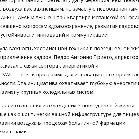
R сектор Испании отметил эту дату мероприятием, пос
 воздуха как важнейшим, но зачастую недооцененным
 AEFYT, AFAR и AFEC в штаб-квартире Испанской конфе
священо вопросам здравоохранения, развития кадров
 устойчивости, инноваций и коммуникации.
нула важность холодильной техники в повседневной жи
 привлечения кадров. Педро Антонио Прието, директор
сказал о связи сектора с энергетикой и
NOVAE — новой программе для инновационных проектов
вности. Эта инициатива охватывает глубокую энергети
 замену крупных холодильных систем.
 роли отопления и охлаждения в повседневной жизни.
ке как о критически важной инфраструктуре для пище
вания воздуха в процессах больничной фармации,
ми газами.