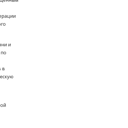
вященным
дерации
ого
зни и
 по
 в
ческую
вой