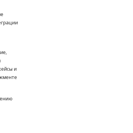
ые
еграции
ие,
и
кейсы и
джменте
жению