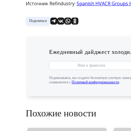
Источник Refindustry:
Spanish HVACR Groups Hig
Поделиться
Ежедневный дайджест холодил
Подписываясь, вы создаете бесплатную учетную запись
ознакомьтесь с
Политикой конфиденциальности
.
Похожие новости