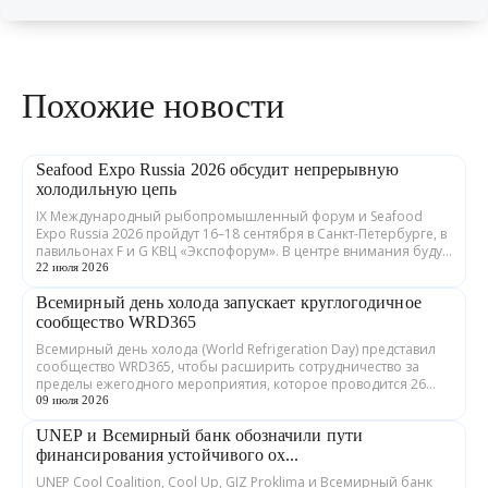
Похожие новости
Seafood Expo Russia 2026 обсудит непрерывную
холодильную цепь
IX Международный рыбопромышленный форум и Seafood
Expo Russia 2026 пройдут 16–18 сентября в Санкт-Петербурге, в
павильонах F и G КВЦ «Экспофорум». В центре внимания будут
устойчивые цепочки пос...
22 июля 2026
Всемирный день холода запускает круглогодичное
сообщество WRD365
Всемирный день холода (World Refrigeration Day) представил
сообщество WRD365, чтобы расширить сотрудничество за
пределы ежегодного мероприятия, которое проводится 26
июня. Инициатива объединяет...
09 июля 2026
UNEP и Всемирный банк обозначили пути
финансирования устойчивого ох...
UNEP Cool Coalition, Cool Up, GIZ Proklima и Всемирный банк