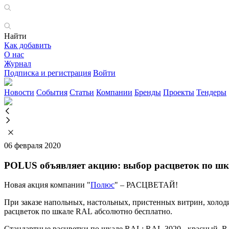
Найти
Как добавить
О нас
Журнал
Подписка и регистрация
Войти
Новости
События
Статьи
Компании
Бренды
Проекты
Тендеры
06 февраля 2020
POLUS объявляет акцию: выбор расцветок по шк
Новая акция компании "
Полюс
" – РАCЦВЕТАЙ!
При заказе напольных, настольных, пристенных витрин, холо
расцветок по шкале RAL абсолютно бесплатно.
Стандартные расцветки по шкале RAL: RAL 3020 - красный, R