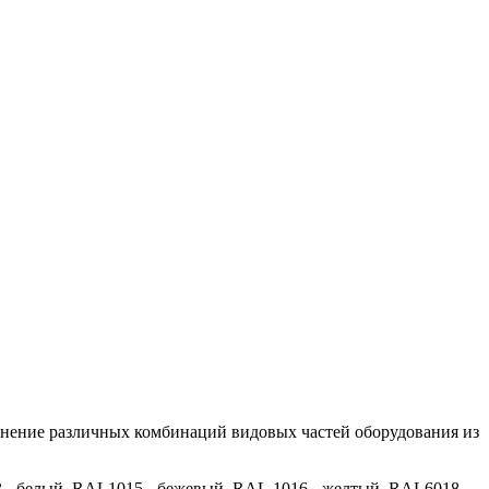
нение различных комбинаций видовых частей оборудования из
 - белый, RAL1015 - бежевый, RAL 1016 - желтый, RAL6018 -