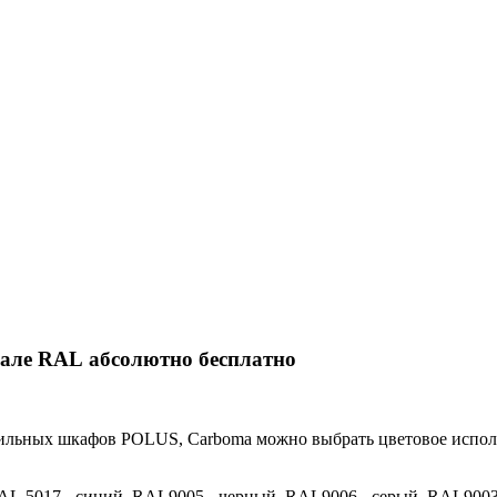
але RAL абсолютно бесплатно
дильных шкафов POLUS, Сarboma можно выбрать цветовое испол
AL 5017 - синий, RAL9005 - черный, RAL9006 - серый, RAL9003