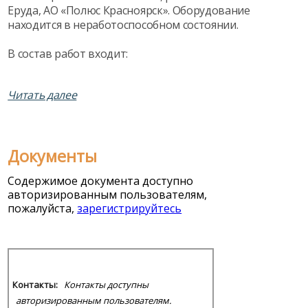
Еруда, АО «Полюс Красноярск». Оборудование
находится в неработоспособном состоянии.
В состав работ входит:
Выезд специалиста на объект.
Читать далее
Проведение диагностики оборудования.
Составление акта дефектации.
Документы
Определение перечня необходимых запасных частей.
Содержимое документа доступно
авторизированным пользователям,
Поставка дефектных компонентов (при возможности).
пожалуйста,
зарегистрируйтесь
Проведение ремонтных работ.
Контакты:
Контакты доступны
авторизированным пользователям.