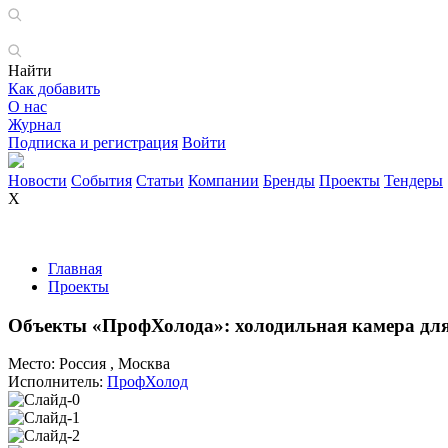
Найти
Как добавить
О нас
Журнал
Подписка и регистрация
Войти
Новости
События
Статьи
Компании
Бренды
Проекты
Тендеры
X
Главная
Проекты
Объекты «ПрофХолода»: холодильная камера дл
Место:
Россия , Москва
Исполнитель:
ПрофХолод