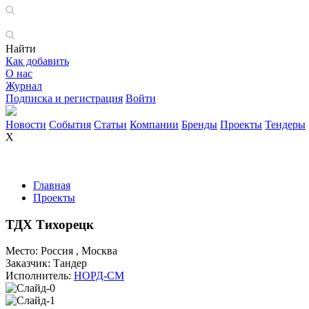
Найти
Как добавить
О нас
Журнал
Подписка и регистрация
Войти
Новости
События
Статьи
Компании
Бренды
Проекты
Тендеры
X
Главная
Проекты
ТДХ Тихорецк
Место:
Россия , Москва
Заказчик:
Тандер
Исполнитель:
НОРД-СМ