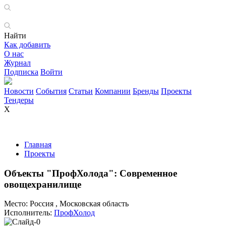
Найти
Как добавить
О нас
Журнал
Подписка
Войти
Новости
События
Статьи
Компании
Бренды
Проекты
Тендеры
X
Главная
Проекты
Объекты "ПрофХолода": Современное
овощехранилище
Место:
Россия , Московская область
Исполнитель:
ПрофХолод