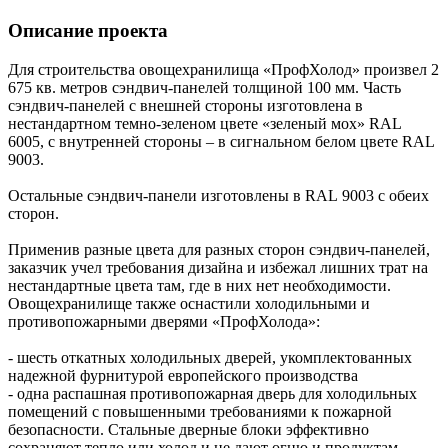
Описание проекта
Для строительства овощехранилища «ПрофХолод» произвел 2
675 кв. метров сэндвич-панелей толщиной 100 мм. Часть
сэндвич-панелей с внешней стороны изготовлена в
нестандартном темно-зеленом цвете «зеленый мох» RAL
6005, с внутренней стороны – в сигнальном белом цвете RAL
9003.
Остальные сэндвич-панели изготовлены в RAL 9003 с обеих
сторон.
Применив разные цвета для разных сторон сэндвич-панелей,
заказчик учел требования дизайна и избежал лишних трат на
нестандартные цвета там, где в них нет необходимости.
Овощехранилище также оснастили холодильными и
противопожарными дверями «ПрофХолода»:
- шесть откатных холодильных дверей, укомплектованных
надежной фурнитурой европейского производства
- одна распашная противопожарная дверь для холодильных
помещений с повышенными требованиями к пожарной
безопасности. Стальные дверные блоки эффективно
сохраняют тепло или холод и не дают огню и продуктам