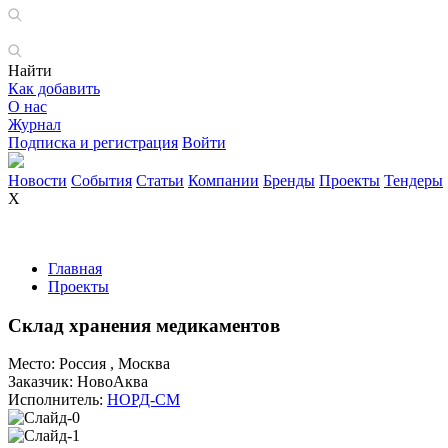
Найти
Как добавить
О нас
Журнал
Подписка и регистрация
Войти
Новости
События
Статьи
Компании
Бренды
Проекты
Тендеры
X
Главная
Проекты
Склад хранения медикаментов
Место:
Россия , Москва
Заказчик:
НовоАква
Исполнитель:
НОРД-СМ