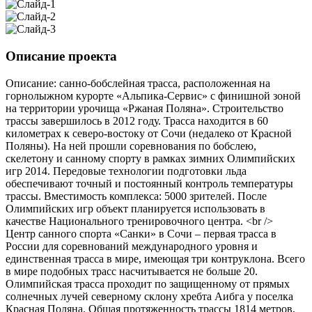
Описание проекта
Описание: санно-бобслейная трасса, расположенная на
горнолыжном курорте «Альпика-Сервис» с финишной зоной
на территории урочища «Ржаная Поляна». Строительство
трассы завершилось в 2012 году. Трасса находится в 60
километрах к северо-востоку от Сочи (недалеко от Красной
Поляны). На ней прошли соревнования по бобслею,
скелетону и санному спорту в рамках зимних Олимпийских
игр 2014. Передовые технологии подготовки льда
обеспечивают точный и постоянный контроль температуры
трассы. Вместимость комплекса: 5000 зрителей. После
Олимпийских игр объект планируется использовать в
качестве Национального тренировочного центра. <br />
Центр санного спорта «Санки» в Сочи – первая трасса в
России для соревнований международного уровня и
единственная трасса в мире, имеющая три контруклона. Всего
в мире подобных трасс насчитывается не больше 20.
Олимпийская трасса проходит по защищенному от прямых
солнечных лучей северному склону хребта Аибга у поселка
Красная Поляна. Общая протяженность трассы 1814 метров,