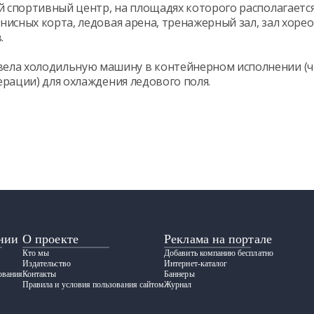
 спортивный центр, на площадях которого располагается 
нисных корта, ледовая арена, тренажерный зал, зал хоре
.
ела холодильную машину в контейнерном исполнении (ч
ерации) для охлаждения ледового поля.
нии
О проекте
Реклама на портале
Кто мы
Добавить компанию бесплатно
Издательство
Интернет-каталог
ования
Контакты
Баннеры
Правила и условия пользования сайтом
Журнал