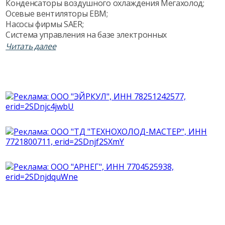
Конденсаторы воздушного охлаждения Мегахолод;
Осевые вентиляторы ЕВМ;
Насосы фирмы SAER;
Система управления на базе электронных
процессоров EVCO;
Читать далее
Шкаф автоматики МЕГАХОЛОД на базе
комплектующих EATON;
Рама, защитные панели МЕГАХОЛОД;
Глицериновые манометры;