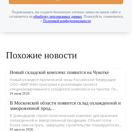
Подписываясь, вы создаете бесплатную учетную запись на нашем сайте и
соглашаетесь на
обработку персональных данных
. Пожалуйста, ознакомьтесь
с
Политикой конфиденциальности
.
Похожие новости
Новый складской комплекс появится на Чукотке
Новый резидент Арктической зоны Российской Федерации
ООО «МИГУНИ» приступил к реализации проекта
специализированного складского комплекса на Чукотке. По
соглашению с Корпорацией развития Дальне...
24 июля 2026
В Московской области появится склад охлажденной и
замороженной прод...
В Домодедове строят логистический комплекс для хранения
охлажденной и замороженной продукции. Объект готов
более чем на треть, завершить строительство планируется во
втором квартале 2027 года. ...
03 августа 2026