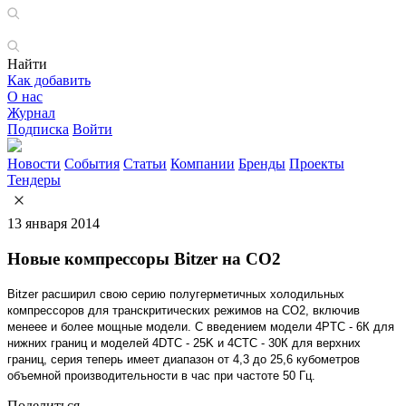
Найти
Как добавить
О нас
Журнал
Подписка
Войти
Новости
События
Статьи
Компании
Бренды
Проекты
Тендеры
13 января 2014
Новые компрессоры Bitzer на CO2
Bitzer расширил свою серию полугерметичных холодильных
компрессоров для транскритических режимов на CO2, включив
менеее и более мощные модели. С введением модели 4PTC - 6К для
нижних границ и моделей 4DTC - 25K и 4CTC - 30К для верхних
границ, серия теперь имеет диапазон от 4,3 до 25,6 кубометров
объемной производительности в час при частоте 50 Гц.
Поделиться