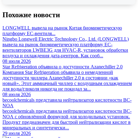
Похожие новости
LONGWELL вывела на рынок Китая биомиметическую
платформу EC-вентиля...
Ningbo Longwell Electric Technology Co., Ltd. (LONGWELL)
вывела на рынок биомиметическую платформу EC-
вентиляторов LWBE3G для HVAC-R, установок обработки
воздуха и охлаждения дата-центров. Как сооб...
08 июля 2026
Star Refrigeration объявила о доступности Azanechiller 2.0
Компания Star Refrigeration объявила о немедленной
доступности чиллера Azanechiller 2.0 в состоянии «как
новый». Этот аммиачный чиллер с воздушным охлаждением
для воды/гликоля никогда не покидал за...
08 июля 2026
becoolchemicals представила нейтрализатор кислотности BC-
NOA
becoolchemicals представила нейтрализатор кислотности BC-
NOA с обновлённой формулой для холодильных установок.
Продукт предназначен для быстрой нейтрализации кислот в
минеральных и синтетически...
29 июля 2026