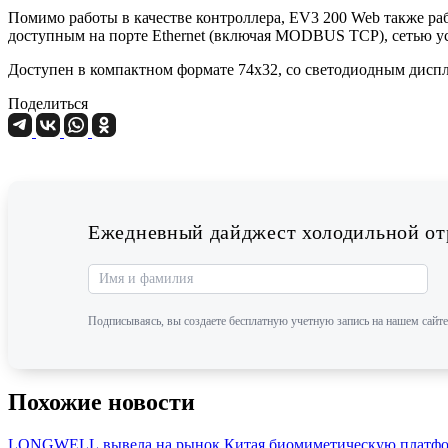
Помимо работы в качестве контроллера, EV3 200 Web также ра
доступным на порте Ethernet (включая MODBUS TCP), сетью у
Доступен в компактном формате 74x32, со светодиодным диспл
Поделиться
Ежедневный дайджест холодильной отр
Подписываясь, вы создаете бесплатную учетную запись на нашем сайте
Похожие новости
LONGWELL вывела на рынок Китая биомиметическую платфор