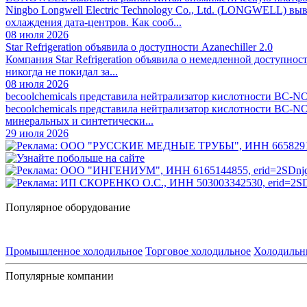
Ningbo Longwell Electric Technology Co., Ltd. (LONGWELL) 
охлаждения дата-центров. Как сооб...
08 июля 2026
Star Refrigeration объявила о доступности Azanechiller 2.0
Компания Star Refrigeration объявила о немедленной доступно
никогда не покидал за...
08 июля 2026
becoolchemicals представила нейтрализатор кислотности BC-N
becoolchemicals представила нейтрализатор кислотности BC-N
минеральных и синтетически...
29 июля 2026
Популярное оборудование
Промышленное холодильное
Торговое холодильное
Холодильн
Популярные компании