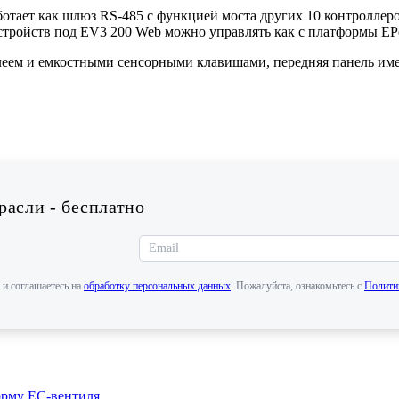
ботает как шлюз RS-485 с функцией моста других 10 контроллер
стройств под EV3 200 Web можно управлять как с платформы EP
еем и емкостными сенсорными клавишами, передняя панель имее
асли - бесплатно
 и соглашаетесь на
обработку персональных данных
. Пожалуйста, ознакомьтесь с
Полити
му EC-вентиля...