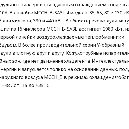
модульных чиллеров с воздушным охлаждением конденса
. В линейке MCCH_B-SA3L 4 модели: 35, 65, 80 и 130 кВ
ва чиллера, 330 и 440 кВт. В обеих сериях модули мог
ии из 16 чиллеров MCCH_B-SA3L достигает 2080 кВт, из
х первой линейки воздуоохлаждаемые теплообменники H
дувом. В более производительной серии V-образный
дули вплотную друг к другу. Кожухотрубные испарител
йных зон, где нет движения хладагента. Интеллектуаль
нергии и запускается только на основании данных, по
 наружного воздуха MCCH_B в режимах охлаждения/обог
 +48 / от -15 до +35 °С.