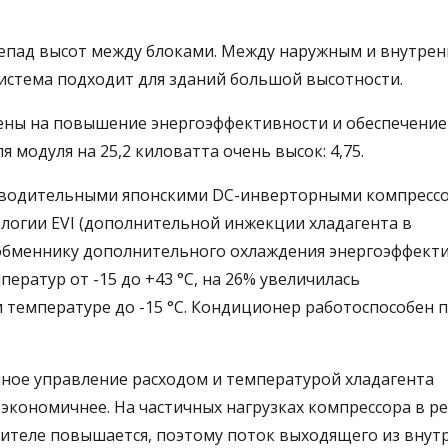
репад высот между блоками. Между наружным и внутре
система подходит для зданий большой высотности.
ены на повышение энергоэффективности и обеспечение
 модуля на 25,2 киловатта очень высок: 4,75.
одительными японскими DC-­инверторными компресс
логии EVI (дополнительной инжекции хладагента в
обменнику дополнительного охлаждения энергоэффект
ератур от -15 до +43 °С, на 26% увеличилась
 температуре до -15 °С. Кондиционер работоспособен 
нное управление расходом и температурой хладагента
т экономичнее. На частичных нагрузках компрессора в 
рителе повышается, поэтому поток выходящего из внут