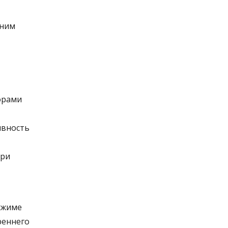
нним
орами
ивность
при
режиме
реннего