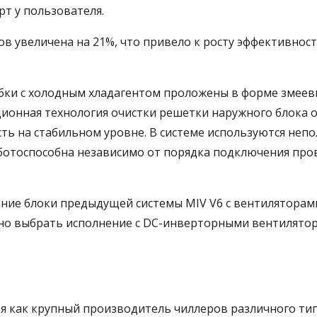
рт у пользователя.
 увеличена на 21%, что привело к росту эффективнос
убки с холодным хладагентом проложены в форме змеев
онная технология очистки решетки наружного блока 
ь на стабильном уровне. В системе используются неп
ботоспособна независимо от порядка подключения пр
нние блоки предыдущей системы MIV V6 с вентиляторам
жно выбрать исполнение с DC-инверторными вентилято
бя как крупный производитель чиллеров различного тип