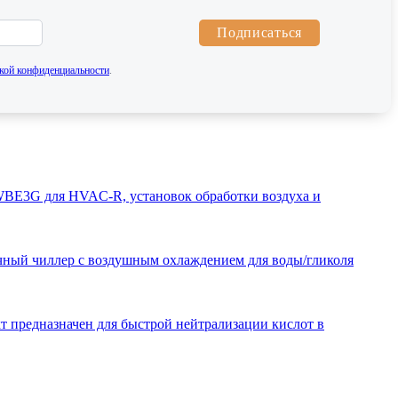
Подписаться
кой конфиденциальности
.
LWBE3G для HVAC-R, установок обработки воздуха и
миачный чиллер с воздушным охлаждением для воды/гликоля
т предназначен для быстрой нейтрализации кислот в