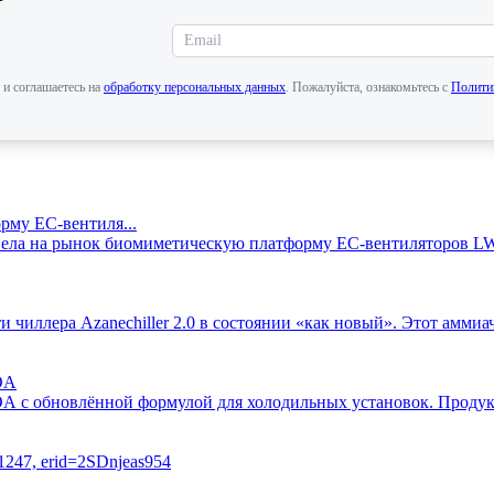
 и соглашаетесь на
обработку персональных данных
. Пожалуйста, ознакомьтесь с
Полити
му EC-вентиля...
вывела на рынок биомиметическую платформу EC-вентиляторов 
сти чиллера Azanechiller 2.0 в состоянии «как новый». Этот ам
OA
OA с обновлённой формулой для холодильных установок. Продук