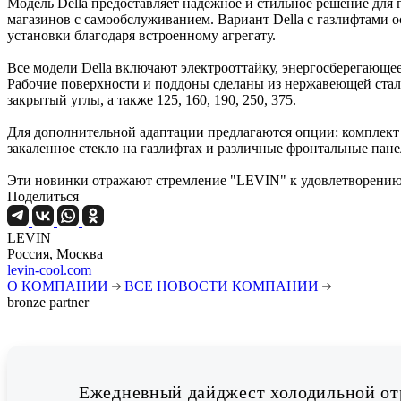
Модель Della предоставляет надёжное и стильное решение для 
магазинов с самообслуживанием. Вариант Della с газлифтами о
установки благодаря встроенному агрегату.
Все модели Della включают электрооттайку, энергосберегающее
Рабочие поверхности и поддоны сделаны из нержавеющей стали
закрытый углы, а также 125, 160, 190, 250, 375.
Для дополнительной адаптации предлагаются опции: комплект с
закаленное стекло на газлифтах и различные фронтальные пане
Эти новинки отражают стремление "LEVIN" к удовлетворению
Поделиться
LEVIN
Россия, Москва
levin-cool.com
О КОМПАНИИ
ВСЕ НОВОСТИ КОМПАНИИ
bronze partner
Ежедневный дайджест холодильной отр