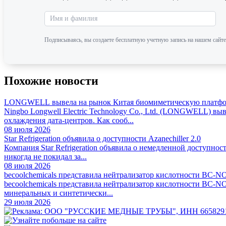
Подписываясь, вы создаете бесплатную учетную запись на нашем сайте
Похожие новости
LONGWELL вывела на рынок Китая биомиметическую платфор
Ningbo Longwell Electric Technology Co., Ltd. (LONGWELL) 
охлаждения дата-центров. Как сооб...
08 июля 2026
Star Refrigeration объявила о доступности Azanechiller 2.0
Компания Star Refrigeration объявила о немедленной доступно
никогда не покидал за...
08 июля 2026
becoolchemicals представила нейтрализатор кислотности BC-N
becoolchemicals представила нейтрализатор кислотности BC-N
минеральных и синтетически...
29 июля 2026