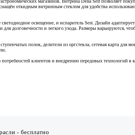
гастрономических магазинов. Витрина Della Self позволяет поку
снащён откидным витринным стеклом для удобства использования
 светодиодное освещение, и испаритель Sest. Дизайн адаптирует
 для долговечности и легкого ухода. Размеры варьируются, чт
тупенчатых полок, делители из оргстекла, сетевая карта для м
ли.
 потребностей клиентов и внедрению передовых технологий в 
асли - бесплатно