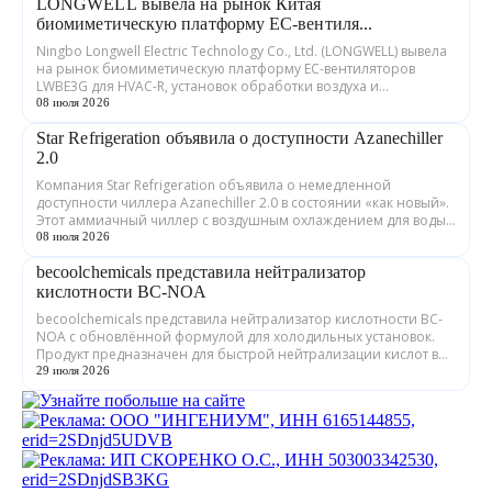
LONGWELL вывела на рынок Китая
биомиметическую платформу EC-вентиля...
Ningbo Longwell Electric Technology Co., Ltd. (LONGWELL) вывела
на рынок биомиметическую платформу EC-вентиляторов
LWBE3G для HVAC-R, установок обработки воздуха и
охлаждения дата-центров. Как сооб...
08 июля 2026
Star Refrigeration объявила о доступности Azanechiller
2.0
Компания Star Refrigeration объявила о немедленной
доступности чиллера Azanechiller 2.0 в состоянии «как новый».
Этот аммиачный чиллер с воздушным охлаждением для воды/
гликоля никогда не покидал за...
08 июля 2026
becoolchemicals представила нейтрализатор
кислотности BC-NOA
becoolchemicals представила нейтрализатор кислотности BC-
NOA с обновлённой формулой для холодильных установок.
Продукт предназначен для быстрой нейтрализации кислот в
минеральных и синтетически...
29 июля 2026