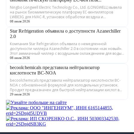
Ningbo Longwell Electric Technology Co., Ltd. (LONGWELL) вывела
на рынок биомиметическую платформу EC-вентиляторов
LWBE3G для HVAC-R, установок обработки воздуха и
охлаждения дата-центров. Как сооб...
08 июля 2026
Star Refrigeration объявила о доступности Azanechiller
2.0
Компания Star Refrigeration объявила о немедленной
доступности чиллера Azanechiller 2.0 в состоянии «как новый».
Этот аммиачный чиллер с воздушным охлаждением для воды/
гликоля никогда не покидал за...
08 июля 2026
becoolchemicals представила нейтрализатор
кислотности BC-NOA
becoolchemicals представила нейтрализатор кислотности BC-
NOA с обновлённой формулой для холодильных установок.
Продукт предназначен для быстрой нейтрализации кислот в
минеральных и синтетически...
29 июля 2026