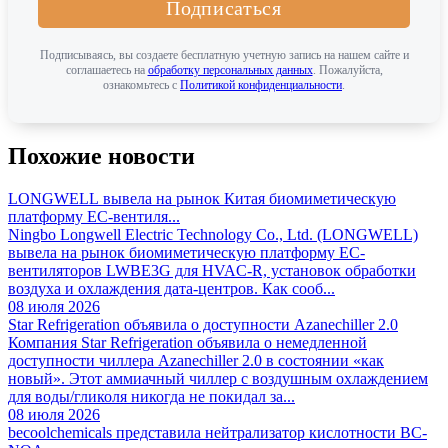
Подписаться
Подписываясь, вы создаете бесплатную учетную запись на нашем сайте и
соглашаетесь на
обработку персональных данных
. Пожалуйста,
ознакомьтесь с
Политикой конфиденциальности
.
Похожие новости
LONGWELL вывела на рынок Китая биомиметическую
платформу EC-вентиля...
Ningbo Longwell Electric Technology Co., Ltd. (LONGWELL)
вывела на рынок биомиметическую платформу EC-
вентиляторов LWBE3G для HVAC-R, установок обработки
воздуха и охлаждения дата-центров. Как сооб...
08 июля 2026
Star Refrigeration объявила о доступности Azanechiller 2.0
Компания Star Refrigeration объявила о немедленной
доступности чиллера Azanechiller 2.0 в состоянии «как
новый». Этот аммиачный чиллер с воздушным охлаждением
для воды/гликоля никогда не покидал за...
08 июля 2026
becoolchemicals представила нейтрализатор кислотности BC-