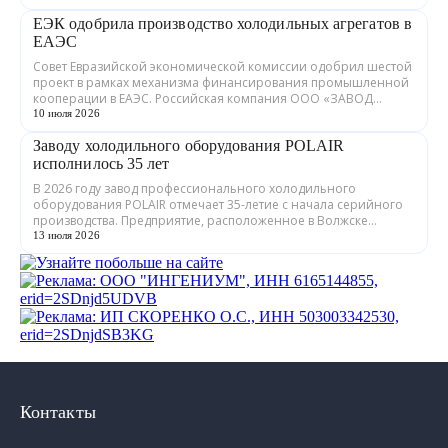
ЕЭК одобрила производство холодильных агрегатов в
ЕАЭС
Совет Евразийской экономической комиссии одобрил шестой
проект в рамках механизма финансирования промышленной
кооперации в ЕАЭС. Российская компания ООО «ЗАВОД
ГРАДИЕНТ» совместно с предприятия...
10 июля 2026
Заводу холодильного оборудования POLAIR
исполнилось 35 лет
В 2026 году завод профессионального холодильного
оборудования POLAIR отмечает 35-летие с начала серийного
производства. Предприятие, расположенное в Волжске
Республики Марий Эл, выпускает обору...
13 июля 2026
Контакты