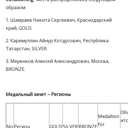
образом:
1. Шамраев Никита Сергеевич, Краснодарский
край, GOLD.
2. Каримуллин Айнур Котдусович, Республика
Татарстан, SILVER.
3. Меренков Алексей Александрович, Москва,
BRONZE.
Медальный зачет – Регионы
Об
Medallion
ит
for
No
Регион
GOLD
SILVER
BRONZE