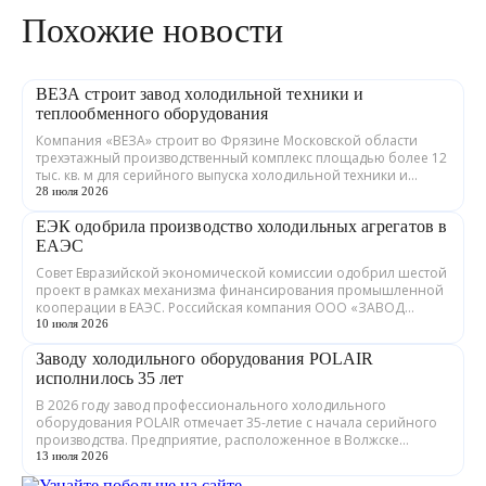
Похожие новости
ВЕЗА строит завод холодильной техники и
теплообменного оборудования
Компания «ВЕЗА» строит во Фрязине Московской области
трехэтажный производственный комплекс площадью более 12
тыс. кв. м для серийного выпуска холодильной техники и
теплообменного оборудования. ...
28 июля 2026
ЕЭК одобрила производство холодильных агрегатов в
ЕАЭС
Совет Евразийской экономической комиссии одобрил шестой
проект в рамках механизма финансирования промышленной
кооперации в ЕАЭС. Российская компания ООО «ЗАВОД
ГРАДИЕНТ» совместно с предприятия...
10 июля 2026
Заводу холодильного оборудования POLAIR
исполнилось 35 лет
В 2026 году завод профессионального холодильного
оборудования POLAIR отмечает 35-летие с начала серийного
производства. Предприятие, расположенное в Волжске
Республики Марий Эл, выпускает обору...
13 июля 2026