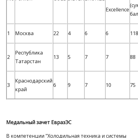
(с
Excellence
бал
1
Москва
22
4
6
6
11
Республика
2
13
5
7
7
88
Татарстан
Краснодарский
3
6
9
7
10
75
край
Медальный зачет ЕвразЭС
В компетенции "Холодильная техника и системы