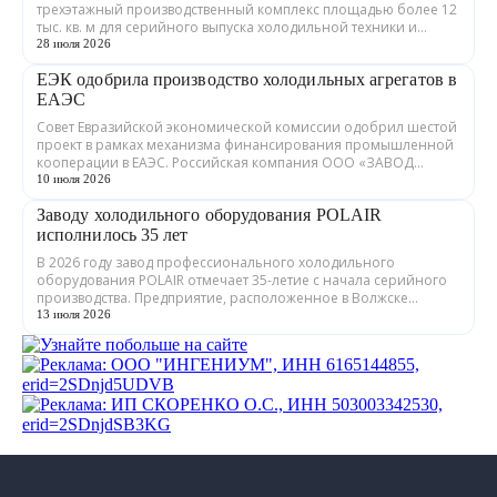
трехэтажный производственный комплекс площадью более 12
тыс. кв. м для серийного выпуска холодильной техники и
теплообменного оборудования. ...
28 июля 2026
ЕЭК одобрила производство холодильных агрегатов в
ЕАЭС
Совет Евразийской экономической комиссии одобрил шестой
проект в рамках механизма финансирования промышленной
кооперации в ЕАЭС. Российская компания ООО «ЗАВОД
ГРАДИЕНТ» совместно с предприятия...
10 июля 2026
Заводу холодильного оборудования POLAIR
исполнилось 35 лет
В 2026 году завод профессионального холодильного
оборудования POLAIR отмечает 35-летие с начала серийного
производства. Предприятие, расположенное в Волжске
Республики Марий Эл, выпускает обору...
13 июля 2026