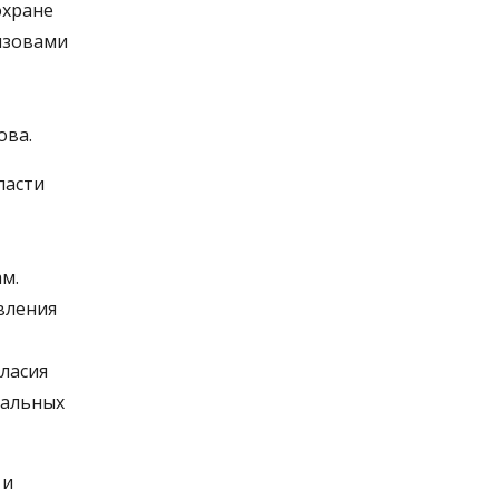
охране
ызовами
ова.
ласти
м.
вления
ласия
нальных
 и