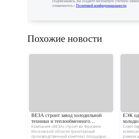
Подписываясь, вы создаете бесплатную учетную запись
ознакомьтесь с
Политикой конфиденциальности
.
Похожие новости
ВЕЗА строит завод холодильной
ЕЭК од
техники и теплообменного
холоди
Компания «ВЕЗА» строит во Фрязине
Совет Е
оборудования
Московской области трехэтажный
комисси
производственный комплекс площадью
рамках 