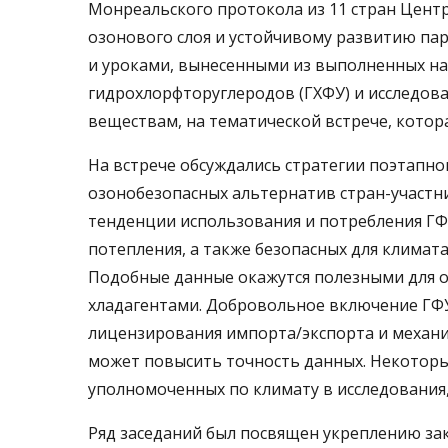
Монреальского протокола из 11 стран Цент
озонового слоя и устойчивому развитию па
и уроками, вынесенными из выполненных н
гидрохлорфторуглеродов (ГХФУ) и исследо
веществам, на тематической встрече, котора
На встрече обсуждались стратегии поэтапно
озонобезопасных альтернатив стран-участн
тенденции использования и потребления Г
потепления, а также безопасных для климат
Подобные данные окажутся полезными для о
хладагентами. Добровольное включение ГФУ
лицензирования импорта/экспорта и механ
может повысить точность данных. Некотор
уполномоченных по климату в исследования,
Ряд заседаний был посвящен укреплению за