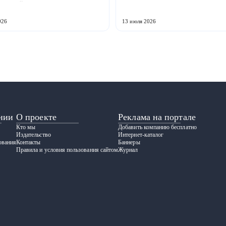
енной кооперации в ЕАЭС.
производства. Предприятие,
кая компания ООО «ЗАВОД
расположенное в Волжске Респу
» совместно с предприятия...
Марий Эл, выпускает обору...
026
13 июля 2026
нии
О проекте
Реклама на портале
Кто мы
Добавить компанию бесплатно
Издательство
Интернет-каталог
ования
Контакты
Баннеры
Правила и условия пользования сайтом
Журнал