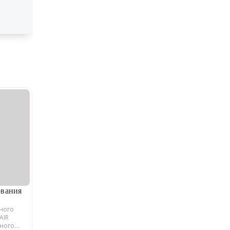
ования
ьного
AIR
йного