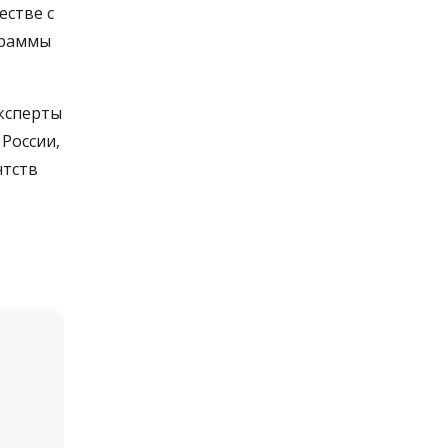
стве с
граммы
ксперты
России,
нтств