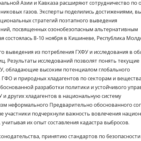
ральной Азии и Кавказа расширяют сотрудничество по 
рниковых газов. Эксперты поделились достижениями, в
ациональных стратегий поэтапного выведения
ваний, посвященных озонобезопасным альтернативным
я состоялась 8-10 ноября в Кишиневе, Республика Молд
го выведения из потребления ГХФУ и исследования в об
иц. Результаты исследований позволят понять текущие
ФУ, обладающие высоким потенциалом глобального
а ГФО и природных хладагентов по секторам и вещества
боснованной разработки политики и устойчивого упра
 и других хладагентов в национальную систему
изм неформального Предварительно обоснованного сог
ые участники подчеркнули важность вовлечения нацио
 учитывая их опыт составления кадастра выбросов.
конодательства, принятию стандартов по безопасности