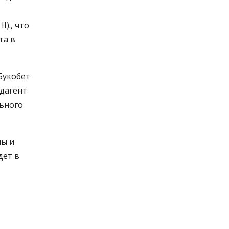
)., что
та в
Букобет
дагент
льного
пы и
дет в