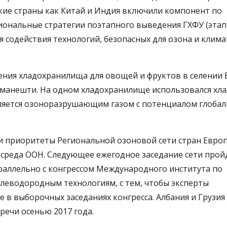
кие страны как Китай и Индия включили компонент по
нальные стратегии поэтапного выведения ГХФУ (этап II
содействия технологий, безопасных для озона и клима
ния хладохранилища для овощей и фруктов в селении 
оманешти. На одном хладохранилище использовался хла
является озоноразрушающим газом с потенциалом глоба
ли приоритеты Региональной озоновой сети стран Евро
реда ООН. Следующее ежегодное заседание сети прой
раллельно с конгрессом Международного института по
еводородным технологиям, с тем, чтобы эксперты
 в выборочных заседаниях конгресса. Албания и Грузия
тречи осенью 2017 года.