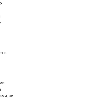
ю
и
е
а» в
ми.
й
ами, не