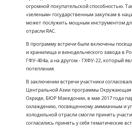
огромной покупательской способностью. Та
«зеленым» государственным закупкам в нацио
может послужить мощным инструментом для 
отрасли RAC.
В программу встречи были включены посеще
и хранилища и винодельческого завода в Р
ГФУ-404a, а на другом - ГХФУ-22, который 
потепления.
В заключении встречи участники согласова
Центральной Азии программы Окружающая с
Охриде, БЮР Македонии, в мае 2017 года па
охлаждению, посвященному аммиачным и угл
холодильной отрасли смогли принять участие
согласились принять у себя тематические вс