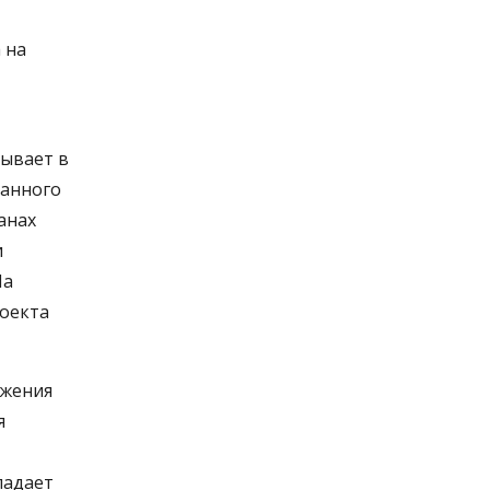
 на
вывает в
данного
анах
и
На
роекта
ижения
я
ладает