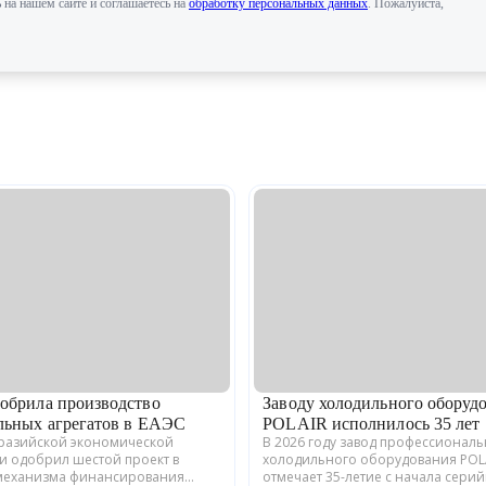
 на нашем сайте и соглашаетесь на
обработку персональных данных
. Пожалуйста,
обрила производство
Заводу холодильного оборуд
льных агрегатов в ЕАЭС
POLAIR исполнилось 35 лет
вразийской экономической
В 2026 году завод профессионал
и одобрил шестой проект в
холодильного оборудования POL
механизма финансирования
отмечает 35-летие с начала сери