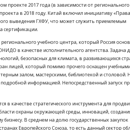
ном проекте 2017 года (в зависимости от регионального
 проекта в 2018 году. Китай включил инициативу «Права
пного выведения ГХФУ, что может служить приемлемым
ма сертификации.
 регионального учебного центра, который Россия осно
ЮНИДО в качестве исполнительного агентства. Задача 
ологий, безопасных для климата, в развивающихся стр
выбран лицей, который помимо прочего оснащен учебным
терным залом, мастерскими, библиотекой и столовой. 
е подробной информацией. Непосредственный запуск п
ся в качестве стратегического инструмента для продв
бласти охраны окружающей среды, инноваций, создани
у бизнесу. В среднем на долю государственных закупок
странах Европейского Союза, то есть данный сектор об