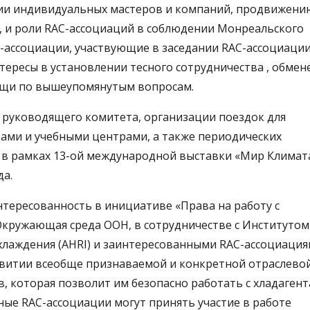
ии индивидуальных мастеров и компаний, продвижени
а, и роли RAC-ассоциаций в соблюдении Монреальского
-ассоциации, участвующие в заседании RAC-ассоциаци
ресы в установлении тесного сотрудничества , обмен
щи по вышеупомянутым вопросам.
 руководящего комитета, организации поездок для
ами и учебными центрами, а также периодических
 в рамках 13-ой международной выставки «Мир Климат
да.
нтересованность в инициативе «Права на работу с
кружающая среда ООН, в сотрудничестве с Институтом
хлаждения (AHRI) и заинтересованными RAC-ассоциация
звитии всеобще признаваемой и конкретной отраслево
, которая позволит им безопасно работать с хладагент
ые RAC-ассоциации могут принять участие в работе