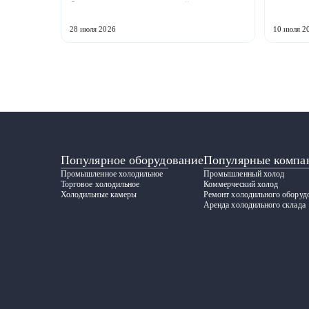
более 12 тыс. кв. м для серийного выпуска
промышл
холодильной техники и теплообменного
Российс
оборудования. ...
ГРАДИЕНТ
28 июля 2026
10 июля 2
Популярное оборудование
Популярные компа
Промышленное холодильное
Промышленный холод
Торговое холодильное
Коммерческий холод
Холодильные камеры
Ремонт холодильного оборуд
Аренда холодильного склада