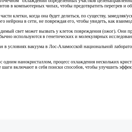
очечном" охлаждении определенных участков целенаправленным
ентов в компьютерных чипах, чтобы предотвратить перегрев и 
асти клетки, когда она будет делиться, по существу, замедляя/у
го нейрона в сети, не повреждая его, чтобы увидеть, как взаим
димый свет может вызвать у клеток повреждения (ожог). Они п
 обычно используются в генетических и молекулярных исследован
 в условиях вакуума в Лос-Аламосской национальной лаборатори
 одним нанокристаллом, процесс охлаждения нескольких криста
е шаги включают в себя поиски способов, чтобы улучшить эффек