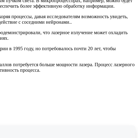
 пучком света. В микропроцессорах, например, можно будет
обеспечить более эффективную обработку информации.
скоряя процессы, давая исследователям возможность увидеть,
одействие с соседними нейронами..
родемонстрировали, что лазерное излучение может охладить
иях.
и в 1995 году, но потребовалось почти 20 лет, чтобы
ллов потребуется больше мощности лазера. Процесс лазерного
тивность процесса.