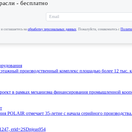
асли - бесплатно
 и соглашаетесь на
обработку персональных данных
. Пожалуйста, ознакомьтесь с
Полити
орудования
этажный производственный комплекс площадью более 12 тыс. кв
 проект в рамках механизма финансирования промышленной ко
т
ния POLAIR отмечает 35-летие с начала серийного производств