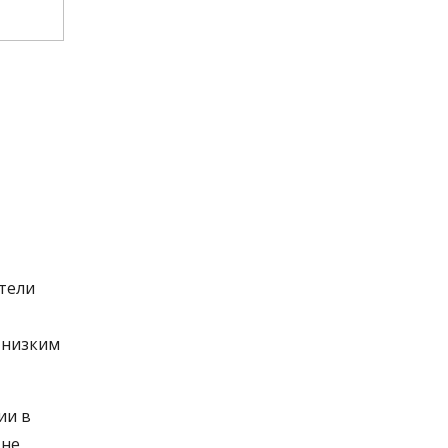
ители
 низким
ии в
 не