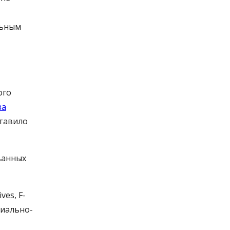
льным
ого
за
ставило
ванных
es, F-
риально-