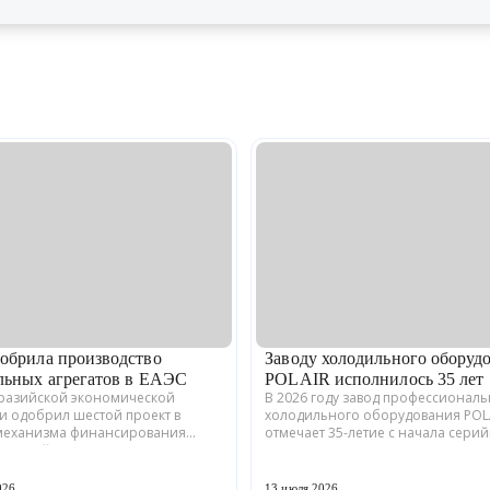
обрила производство
Заводу холодильного оборуд
льных агрегатов в ЕАЭС
POLAIR исполнилось 35 лет
вразийской экономической
В 2026 году завод профессионал
и одобрил шестой проект в
холодильного оборудования POL
механизма финансирования
отмечает 35-летие с начала сери
енной кооперации в ЕАЭС.
производства. Предприятие,
кая компания ООО «ЗАВОД
расположенное в Волжске Респу
» совместно с предприятия...
Марий Эл, выпускает обору...
026
13 июля 2026