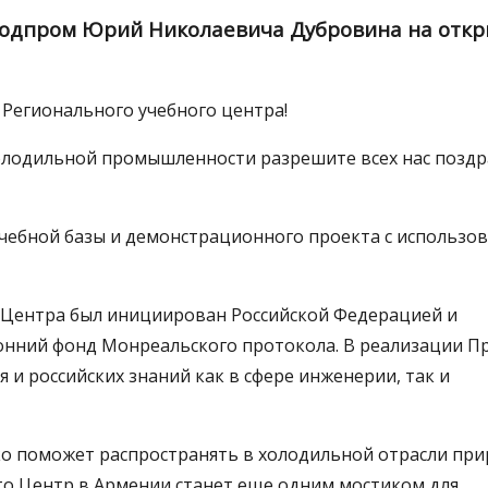
лодпром Юрий Николаевича Дубровина на отк
 Регионального учебного центра!
олодильной промышленности разрешите всех нас поздр
чебной базы и демонстрационного проекта с использо
ю Центра был инициирован Российской Федерацией и
онний фонд Монреальского протокола. В реализации П
 и российских знаний как в сфере инженерии, так и
ко поможет распространять в холодильной отрасли пр
то Центр в Армении станет еще одним мостиком для