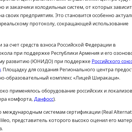
но и заказчики холодильных систем, от которых зависит
а своих предприятиях. Это становится особенно актуа
онреальскому протоколу, сокращающей использование
 за счет средств взноса Российской Федерации в
кола при поддержке Республики Армения и его озонов
ому развитию (ЮНИДО) при поддержке
Российского сою
и
. Площадку для создания Регионального центра предо
чно-образовательный комплекс «Лицей Ширакаци».
око применялось оборудование российских и локализо
ера комфорта,
Данфосс
).
 международным системам сертификации (Real Alternativ
alileo, представитель которого высоко оценил его мате
в.