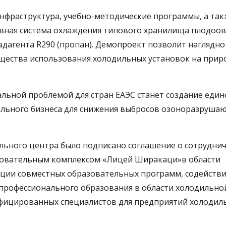
инфраструктура, учебно-методические программы, а так
вная система охлаждения типового хранилища плодоо
ладагента R290 (пропан). Демопроект позволит наглядно
щества использования холодильных установок на прир
льной проблемой для стран ЕАЭС станет создание един
ильного бизнеса для снижения выбросов озоноразруша
льного центра было подписано соглашение о сотрудни
зовательным комплексом «Лицей Ширакаци»в области
зации совместных образовательных программ, содейств
рофессионального образования в области холодильно
ифицированных специалистов для предприятий холодил