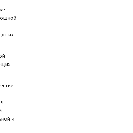
же
вощной
одных
ой
ющих
честве
ия
й
ьной и