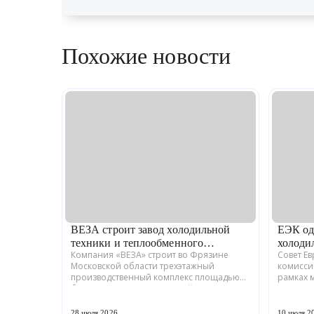
Похожие новости
ВЕЗА строит завод холодильной
ЕЭК од
техники и теплообменного
холоди
Компания «ВЕЗА» строит во Фрязине
Совет Е
оборудования
Московской области трехэтажный
комисси
производственный комплекс площадью
рамках 
более 12 тыс. кв. м для серийного выпуска
промышл
холодильной техники и теплообменного
Российс
оборудования. ...
ГРАДИЕНТ
28 июля 2026
10 июля 2