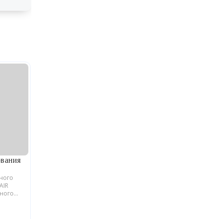
ования
ьного
AIR
йного
блики