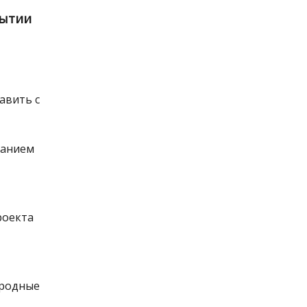
рытии
авить с
ванием
роекта
иродные