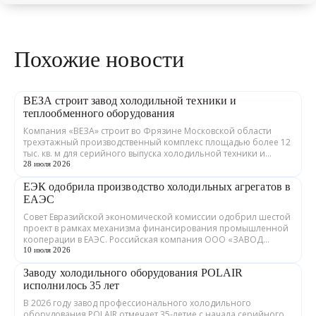
Похожие новости
ВЕЗА строит завод холодильной техники и
теплообменного оборудования
Компания «ВЕЗА» строит во Фрязине Московской области
трехэтажный производственный комплекс площадью более 12
тыс. кв. м для серийного выпуска холодильной техники и
теплообменного оборудования. ...
28 июля 2026
ЕЭК одобрила производство холодильных агрегатов в
ЕАЭС
Совет Евразийской экономической комиссии одобрил шестой
проект в рамках механизма финансирования промышленной
кооперации в ЕАЭС. Российская компания ООО «ЗАВОД
ГРАДИЕНТ» совместно с предприятия...
10 июля 2026
Заводу холодильного оборудования POLAIR
исполнилось 35 лет
В 2026 году завод профессионального холодильного
оборудования POLAIR отмечает 35-летие с начала серийного