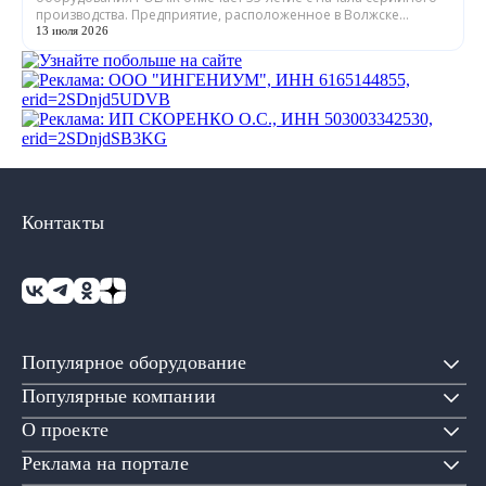
производства. Предприятие, расположенное в Волжске
Республики Марий Эл, выпускает обору...
13 июля 2026
Контакты
Популярное оборудование
Популярные компании
О проекте
Реклама на портале