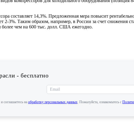
идов компрессоров для холодильного оборудования (позиция 84
сора составляет 14,3%. Предложенная мера повысит рентабельн
яет 2-3%. Таким образом, например, в России за счет снижения
 более чем на 600 тыс. долл. США ежегодно.
асли - бесплатно
 и соглашаетесь на
обработку персональных данных
. Пожалуйста, ознакомьтесь с
Полити