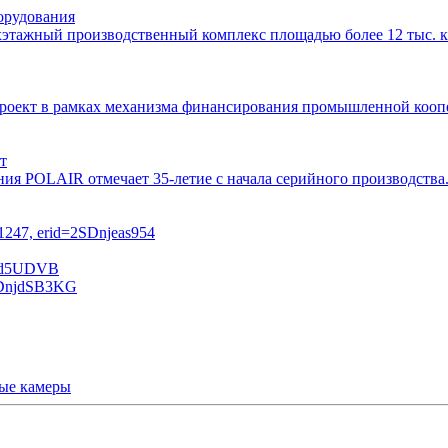
орудования
этажный производственный комплекс площадью более 12 тыс. кв
 проект в рамках механизма финансирования промышленной ко
т
ния POLAIR отмечает 35-летие с начала серийного производств
ые камеры