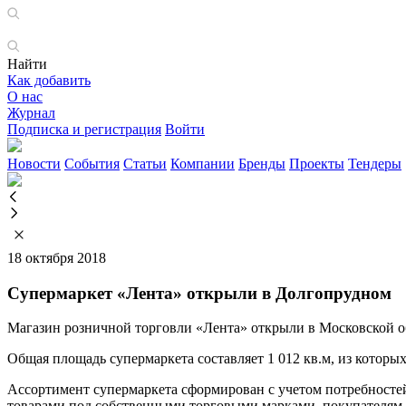
Найти
Как добавить
О нас
Журнал
Подписка и регистрация
Войти
Новости
События
Статьи
Компании
Бренды
Проекты
Тендеры
18 октября 2018
Супермаркет «Лента» открыли в Долгопрудном
Магазин розничной торговли «Лента» открыли в Московской о
Общая площадь супермаркета составляет 1 012 кв.м, из которых
Ассортимент супермаркета сформирован с учетом потребностей
товарами под собственными торговыми марками, покупателям