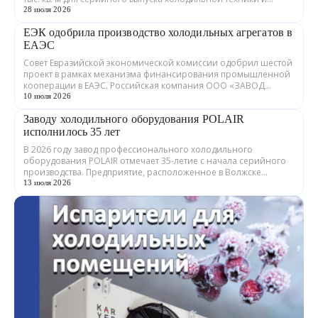
теплообменного оборудования. ...
28 июля 2026
ЕЭК одобрила производство холодильных агрегатов в
ЕАЭС
Совет Евразийской экономической комиссии одобрил шестой
проект в рамках механизма финансирования промышленной
кооперации в ЕАЭС. Российская компания ООО «ЗАВОД
ГРАДИЕНТ» совместно с предприятия...
10 июля 2026
Заводу холодильного оборудования POLAIR
исполнилось 35 лет
В 2026 году завод профессионального холодильного
оборудования POLAIR отмечает 35-летие с начала серийного
производства. Предприятие, расположенное в Волжске
Республики Марий Эл, выпускает обору...
13 июля 2026