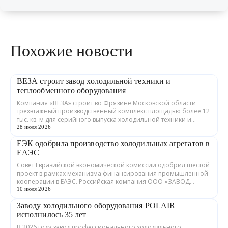
Похожие новости
ВЕЗА строит завод холодильной техники и
теплообменного оборудования
Компания «ВЕЗА» строит во Фрязине Московской области
трехэтажный производственный комплекс площадью более 12
тыс. кв. м для серийного выпуска холодильной техники и
теплообменного оборудования. ...
28 июля 2026
ЕЭК одобрила производство холодильных агрегатов в
ЕАЭС
Совет Евразийской экономической комиссии одобрил шестой
проект в рамках механизма финансирования промышленной
кооперации в ЕАЭС. Российская компания ООО «ЗАВОД
ГРАДИЕНТ» совместно с предприятия...
10 июля 2026
Заводу холодильного оборудования POLAIR
исполнилось 35 лет
В 2026 году завод профессионального холодильного