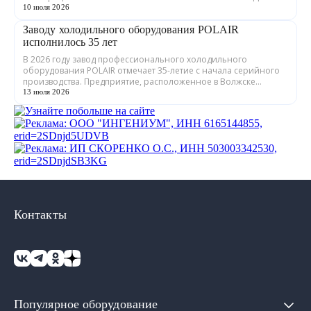
ГРАДИЕНТ» совместно с предприятия...
10 июля 2026
Заводу холодильного оборудования POLAIR
исполнилось 35 лет
В 2026 году завод профессионального холодильного
оборудования POLAIR отмечает 35-летие с начала серийного
производства. Предприятие, расположенное в Волжске
Республики Марий Эл, выпускает обору...
13 июля 2026
Контакты
Популярное оборудование