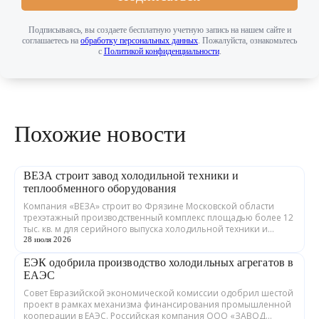
Подписываясь, вы создаете бесплатную учетную запись на нашем сайте и
соглашаетесь на
обработку персональных данных
. Пожалуйста, ознакомьтесь
с
Политикой конфиденциальности
.
Похожие новости
ВЕЗА строит завод холодильной техники и
теплообменного оборудования
Компания «ВЕЗА» строит во Фрязине Московской области
трехэтажный производственный комплекс площадью более 12
тыс. кв. м для серийного выпуска холодильной техники и
теплообменного оборудования. ...
28 июля 2026
ЕЭК одобрила производство холодильных агрегатов в
ЕАЭС
Совет Евразийской экономической комиссии одобрил шестой
проект в рамках механизма финансирования промышленной
кооперации в ЕАЭС. Российская компания ООО «ЗАВОД