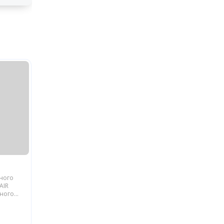
ьного
AIR
йного
блики