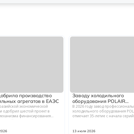
добрила производство
Заводу холодильного
ильных агрегатов в ЕАЭС
оборудования POLAIR
вразийской экономической
исполнилось 35 лет
В 2026 году завод профессионал
и одобрил шестой проект в
холодильного оборудования POL
механизма финансирования
отмечает 35-летие с начала сери
енной кооперации в ЕАЭС.
производства. Предприятие,
кая компания ООО «ЗАВОД
расположенное в Волжске Респу
» совместно с предприятия...
Марий Эл, выпускает обору...
2026
13 июля 2026