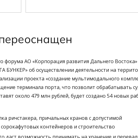
 переоснащен
го форума АО «Корпорация развития Дальнего Востока»
ГА БУНКЕР» об осуществлении деятельности на террит
еализации проекта «создание мультимодального компл
ащение терминала порта, что позволит обрабатывать с
авят около 479 млн рублей, будет создано 54 новых ра
упка ричстакера, причальных кранов с допустимой
 сорокафутовых контейнеров и строительство
что даст возможность принимать на хранение и перевал