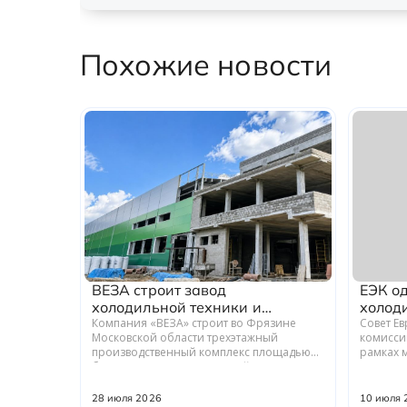
Похожие новости
ВЕЗА строит завод
ЕЭК о
холодильной техники и
холод
теплообменного оборудования
Компания «ВЕЗА» строит во Фрязине
Совет Е
Московской области трехэтажный
комисси
производственный комплекс площадью
рамках 
более 12 тыс. кв. м для серийного выпуска
промышл
холодильной техники и теплообменного
Российс
оборудования. ...
ГРАДИЕНТ
28 июля 2026
10 июля 