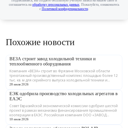
Подписываясь, вы создаете бесплатную учетную запись на нашем сайте и
соглашаетесь на
обработку персональных данных
. Пожалуйста, ознакомьтесь
с
Политикой конфиденциальности
.
Похожие новости
ВЕЗА строит завод холодильной техники и
теплообменного оборудования
Компания «ВЕЗА» строит во Фрязине Московской области
трехэтажный производственный комплекс площадью более 12
тыс. кв. м для серийного выпуска холодильной техники и
теплообменного оборудования. ...
28 июля 2026
ЕЭК одобрила производство холодильных агрегатов в
ЕАЭС
Совет Евразийской экономической комиссии одобрил шестой
проект в рамках механизма финансирования промышленной
кооперации в ЕАЭС. Российская компания ООО «ЗАВОД
ГРАДИЕНТ» совместно с предприятия...
10 июля 2026