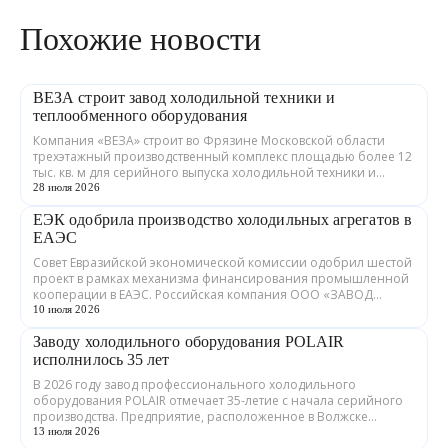
Похожие новости
ВЕЗА строит завод холодильной техники и
теплообменного оборудования
Компания «ВЕЗА» строит во Фрязине Московской области
трехэтажный производственный комплекс площадью более 12
тыс. кв. м для серийного выпуска холодильной техники и
теплообменного оборудования. ...
28 июля 2026
ЕЭК одобрила производство холодильных агрегатов в
ЕАЭС
Совет Евразийской экономической комиссии одобрил шестой
проект в рамках механизма финансирования промышленной
кооперации в ЕАЭС. Российская компания ООО «ЗАВОД
ГРАДИЕНТ» совместно с предприятия...
10 июля 2026
Заводу холодильного оборудования POLAIR
исполнилось 35 лет
В 2026 году завод профессионального холодильного
оборудования POLAIR отмечает 35-летие с начала серийного
производства. Предприятие, расположенное в Волжске
Республики Марий Эл, выпускает обору...
13 июля 2026