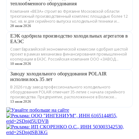
теплообменного оборудования
Компания «ВЕЗА» строит во Фрязине Московской области
трехэтажный производственный комплекс площадью более 12
тыс. кв. м для серийного выпуска холодильной техники и
теплообменного оборудования. ...
28 июля 2026
ЕЭК одобрила производство холодильных агрегатов в
ЕАЭС
Совет Евразийской экономической комиссии одобрил шестой
проект в рамках механизма финансирования промышленной
кооперации в ЕАЭС. Российская компания ООО «ЗАВОД
ГРАДИЕНТ» совместно с предприятия...
10 июля 2026
Заводу холодильного оборудования POLAIR
исполнилось 35 лет
В 2026 году завод профессионального холодильного
оборудования POLAIR отмечает 35-летие с начала серийного
производства. Предприятие, расположенное в Волжске
Республики Марий Эл, выпускает обору...
13 июля 2026