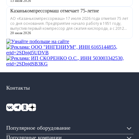
Республики Марий Эл, выпускает обору...
13 июля 2026
Казанькомпрессормаш отмечает 75-летие
АО «Казанькомпрессормаш» 17 июля 2026 года отметил 75 лет
со дня основания. Предприятие начало работу в 1951 году,
выпустив первый компрессор для сжатия кислорода, а с 2012
года входит в состав...
20 июля 2026
Контакты
Популярное оборудование
Популярные компании