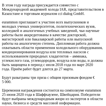
В этом году награда присуждается совместно с
Международной академией холода IAR, представительством в
Казахстане и торговым журналом cci dialog GmbH.
eurammon приглашает к участию всех выпускников и
молодых ученых университетов, политехнических вузов,
колледжей и аналогичных учебных заведений, чьи научные
работы были аккредитованы в качестве докторской,
магистерской или бакалаврской работы или выпускной
работы на аналогичную степень. Дипломная работа должна
охватывать области применения холодильного оборудования,
кондиционирования воздуха или тепловых насосов с
использованием природных хладагентов – аммиака,
углекислого газа, углеводородов, воздуха или воды, и должна
быть защищена в период с июля 2018 года по март 2020
года. Приём работ будет длится до 27 марта.
Будут разыграны три приза с общим призовым фондом €
5 000.
Церемония награждения состоится на симпозиуме eurammon
25 июня 2020 года в Шаффхаузене, Швейцария. Победители
будут выбраны международным жюри из экспертов в области
науки, бизнеса и средств массовой информации.