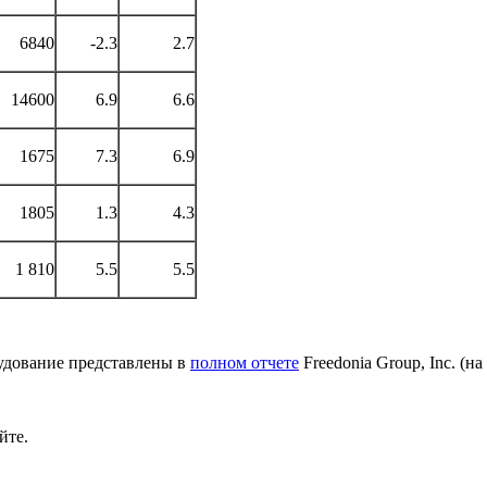
6840
-2.3
2.7
14600
6.9
6.6
1675
7.3
6.9
1805
1.3
4.3
1 810
5.5
5.5
рудование представлены в
полном отчете
Freedonia Group, Inc. (на 
йте.