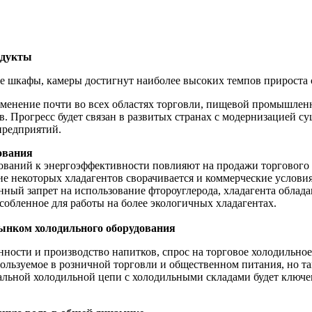
одукты
 шкафы, камеры достигнут наиболее высоких темпов прироста с
именение почти во всех областях торговли, пищевой промышленн
. Прогресс будет связан в развитых странах с модернизацией 
предприятий.
ования
ований к энергоэффективности повлияют на продажи торгового 
ие некоторых хладагентов сворачивается и коммерческие услов
нный запрет на использование фтороуглерода, хладагента обла
собленное для работы на более экологичных хладагентах.
ынком холодильного оборудования
ости и производство напитков, спрос на торговое холодильное 
спользуемое в розничной торговли и общественном питания, но 
альной холодильной цепи с холодильными складами будет ключе