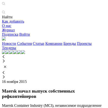
Найти
Как добавить
О нас
Журнал
Подписка
Войти
Новости
События
Статьи
Компании
Бренды
Проекты
Тендеры
16 ноября 2015
Maersk начал выпуск собственных
рефконтейнеров
Maersk Container Industry (MCI), независимое подразделение