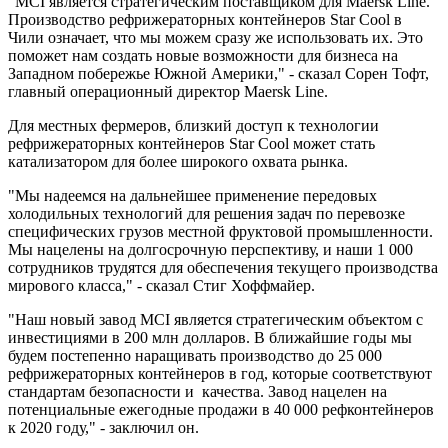
"MCI является стратегическим поставщиком для Maersk Line.
Производство рефрижераторных контейнеров Star Cool в
Чили означает, что мы можем сразу же использовать их. Это
поможет нам создать новые возможности для бизнеса на
Западном побережье Южной Америки," - сказал Сорен Тофт,
главный операционный директор Maersk Line.
Для местных фермеров, близкий доступ к технологии
рефрижераторных контейнеров Star Cool может стать
катализатором для более широкого охвата рынка.
"Мы надеемся на дальнейшее применение передовых
холодильных технологий для решения задач по перевозке
специфических грузов местной фруктовой промышленности.
Мы нацелены на долгосрочную перспективу, и наши 1 000
сотрудников трудятся для обеспечения текущего производства
мирового класса," - сказал Стиг Хоффмайер.
"Наш новый завод MCI является стратегическим объектом с
инвестициями в 200 млн долларов. В ближайшие годы мы
будем постепенно наращивать производство до 25 000
рефрижераторных контейнеров в год, которые соответствуют
стандартам безопасности и качества. Завод нацелен на
потенциальные ежегодные продажи в 40 000 рефконтейнеров
к 2020 году," - заключил он.