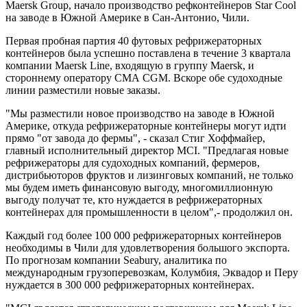
Maersk Group, начало производство рефконтейнеров Star Cool
на заводе в Южной Америке в Сан-Антонио, Чили.
Первая пробная партия 40 футовых рефрижераторных
контейнеров была успешно поставлена в течение 3 квартала
компании Maersk Line, входящую в группу Maersk, и
стороннему оператору CMA CGM. Вскоре обе судоходные
линии разместили новые заказы.
"Мы разместили новое производство на заводе в Южной
Америке, откуда рефрижераторные контейнеры могут идти
прямо "от завода до фермы", - сказал Стиг Хоффмайер,
главный исполнительный директор MCI. "Предлагая новые
рефрижераторы для судоходных компаний, фермеров,
дистрибьюторов фруктов и лизинговых компаний, не только
мы будем иметь финансовую выгоду, многомиллионную
выгоду получат те, кто нуждается в рефрижераторных
контейнерах для промышленности в целом",- продолжил он.
Каждый год более 100 000 рефрижераторных контейнеров
необходимы в Чили для удовлетворения большого экспорта.
По прогнозам компании Seabury, аналитика по
международным грузоперевозкам, Колумбия, Эквадор и Перу
нуждается в 300 000 рефрижераторных контейнерах.