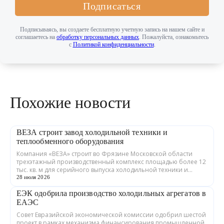
Подписаться
Подписываясь, вы создаете бесплатную учетную запись на нашем сайте и
соглашаетесь на
обработку персональных данных
. Пожалуйста, ознакомьтесь
с
Политикой конфиденциальности
.
Похожие новости
ВЕЗА строит завод холодильной техники и
теплообменного оборудования
Компания «ВЕЗА» строит во Фрязине Московской области
трехэтажный производственный комплекс площадью более 12
тыс. кв. м для серийного выпуска холодильной техники и
теплообменного оборудования. ...
28 июля 2026
ЕЭК одобрила производство холодильных агрегатов в
ЕАЭС
Совет Евразийской экономической комиссии одобрил шестой
проект в рамках механизма финансирования промышленной