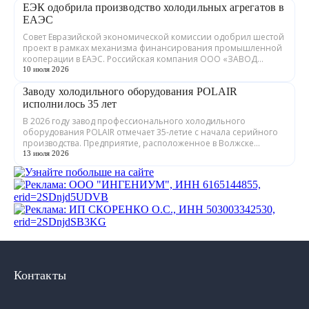
ЕЭК одобрила производство холодильных агрегатов в
ЕАЭС
Совет Евразийской экономической комиссии одобрил шестой
проект в рамках механизма финансирования промышленной
кооперации в ЕАЭС. Российская компания ООО «ЗАВОД
ГРАДИЕНТ» совместно с предприятия...
10 июля 2026
Заводу холодильного оборудования POLAIR
исполнилось 35 лет
В 2026 году завод профессионального холодильного
оборудования POLAIR отмечает 35-летие с начала серийного
производства. Предприятие, расположенное в Волжске
Республики Марий Эл, выпускает обору...
13 июля 2026
Контакты