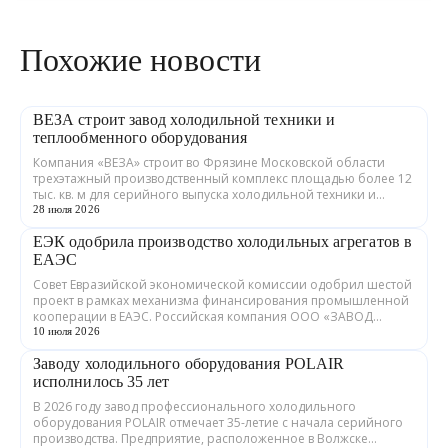
Похожие новости
ВЕЗА строит завод холодильной техники и
теплообменного оборудования
Компания «ВЕЗА» строит во Фрязине Московской области
трехэтажный производственный комплекс площадью более 12
тыс. кв. м для серийного выпуска холодильной техники и
теплообменного оборудования. ...
28 июля 2026
ЕЭК одобрила производство холодильных агрегатов в
ЕАЭС
Совет Евразийской экономической комиссии одобрил шестой
проект в рамках механизма финансирования промышленной
кооперации в ЕАЭС. Российская компания ООО «ЗАВОД
ГРАДИЕНТ» совместно с предприятия...
10 июля 2026
Заводу холодильного оборудования POLAIR
исполнилось 35 лет
В 2026 году завод профессионального холодильного
оборудования POLAIR отмечает 35-летие с начала серийного
производства. Предприятие, расположенное в Волжске