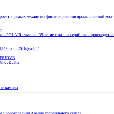
 проект в рамках механизма финансирования промышленной ко
т
ния POLAIR отмечает 35-летие с начала серийного производств
ые камеры
ого оборудования
Аренда холодильного склада