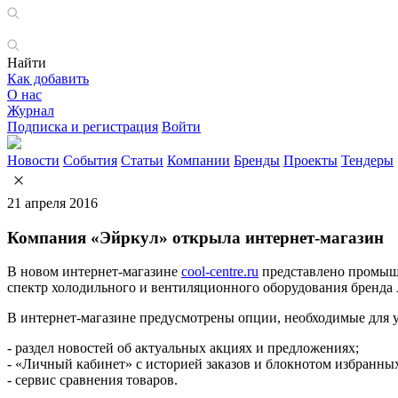
Найти
Как добавить
О нас
Журнал
Подписка и регистрация
Войти
Новости
События
Статьи
Компании
Бренды
Проекты
Тендеры
21 апреля 2016
Компания «Эйркул» открыла интернет-магазин
В новом интернет-магазине
cool-centre.ru
представлено промышленное климатическое и холодильное оборудование более 40 ведущих европейских производителей. Здесь же представлен весь
спектр холодильного и вентиляционного оборудования брен
В интернет-магазине предусмотрены опции, необходимые для у
- раздел новостей об актуальных акциях и предложениях;
- «Личный кабинет» с историей заказов и блокнотом избранных
- сервис сравнения товаров.